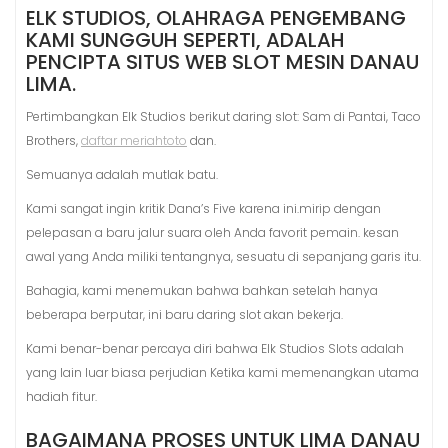
ELK STUDIOS, OLAHRAGA PENGEMBANG
KAMI SUNGGUH SEPERTI, ADALAH
PENCIPTA SITUS WEB SLOT MESIN DANAU
LIMA.
Pertimbangkan Elk Studios berikut daring slot: Sam di Pantai, Taco
Brothers,
daftar meriahtoto
dan.
Semuanya adalah mutlak batu.
Kami sangat ingin kritik Dana’s Five karena ini.mirip dengan
pelepasan a baru jalur suara oleh Anda favorit pemain. kesan
awal yang Anda miliki tentangnya, sesuatu di sepanjang garis itu.
Bahagia, kami menemukan bahwa bahkan setelah hanya
beberapa berputar, ini baru daring slot akan bekerja.
Kami benar-benar percaya diri bahwa Elk Studios Slots adalah
yang lain luar biasa perjudian Ketika kami memenangkan utama
hadiah fitur.
BAGAIMANA PROSES UNTUK LIMA DANAU