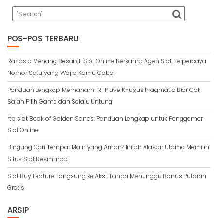
POS-POS TERBARU
Rahasia Menang Besar di Slot Online Bersama Agen Slot Terpercaya
Nomor Satu yang Wajib Kamu Coba
Panduan Lengkap Memahami RTP Live Khusus Pragmatic Biar Gak
Salah Pilih Game dan Selalu Untung
rtp slot Book of Golden Sands: Panduan Lengkap untuk Penggemar
Slot Online
Bingung Cari Tempat Main yang Aman? Inilah Alasan Utama Memilih
Situs Slot Resmiindo
Slot Buy Feature: Langsung ke Aksi, Tanpa Menunggu Bonus Putaran
Gratis
ARSIP