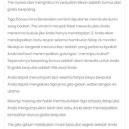
The nyawa dari menghibur ini perjudian Mesin adalah bonus dari
gratis berpaling.
Tiga Danau Lima Berserakan simbol diputar ke membuka kunci
sang hadiah. The simbol menjadi tidak menentu dan Anda
menerima bubuk jika Anda hanya menetapkan 2. Anda akan
mendapatkan baru respin selama hamburan tetap di monitor
Meskipun bergerak menurunkan setelah yang pertama.Apakah
Anda berhasil menempatkan gulungan ‘ meninjau bubar?
Sepenuhnya berpaling bonus adalah diam tersedia untuk Anda.
10 gratis berputar adalah titik awal Anda.
Anda dapat menyimpan tips selama tanpa biaya berputar.
Anda dapat mengakses tiga jenis gila-gilaan watak dengan ini
utama.
Masing-masing liar hakiki membutuhkan tiga rahasia, tetapi jika
Anda mengumpulkan lebih dari satu, Anda akan mendapatkan
tambahan bonus gratis berputar.
The gila-gilaan melakukan mulai berputar segera setelah Anda