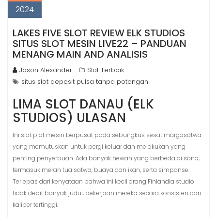
2024
LAKES FIVE SLOT REVIEW ELK STUDIOS
SITUS SLOT MESIN LIVE22 – PANDUAN
MENANG MAIN AND ANALISIS
Jason Alexander
Slot Terbaik
situs slot deposit pulsa tanpa potongan
LIMA SLOT DANAU (ELK
STUDIOS) ULASAN
Ini slot plot mesin berpusat pada sebungkus sesat margasatwa
yang memutuskan untuk pergi keluar dan melakukan yang
penting penyerbuan. Ada banyak hewan yang berbeda di sana,
termasuk merah tua satwa, buaya dan ikan, serta simpanse.
Terlepas dari kenyataan bahwa ini kecil orang Finlandia studio
tidak debit banyak judul, pekerjaan mereka secara konsisten dari
kaliber tertinggi.