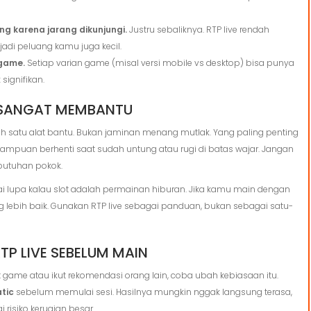
ung karena jarang dikunjungi.
Justru sebaliknya. RTP live rendah
adi peluang kamu juga kecil.
 game.
Setiap varian game (misal versi mobile vs desktop) bisa punya
signifikan.
I SANGAT MEMBANTU
h satu alat bantu. Bukan jaminan menang mutlak. Yang paling penting
ampuan berhenti saat sudah untung atau rugi di batas wajar. Jangan
butuhan pokok.
ai lupa kalau slot adalah permainan hiburan. Jika kamu main dengan
ing lebih baik. Gunakan RTP live sebagai panduan, bukan sebagai satu-
TP LIVE SEBELUM MAIN
 game atau ikut rekomendasi orang lain, coba ubah kebiasaan itu.
atic
sebelum memulai sesi. Hasilnya mungkin nggak langsung terasa,
 risiko kerugian besar.