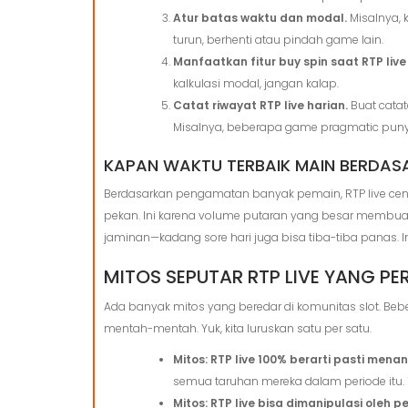
Atur batas waktu dan modal.
Misalnya, 
turun, berhenti atau pindah game lain.
Manfaatkan fitur buy spin saat RTP live 
kalkulasi modal, jangan kalap.
Catat riwayat RTP live harian.
Buat catat
Misalnya, beberapa game pragmatic punya
KAPAN WAKTU TERBAIK MAIN BERDASA
Berdasarkan pengamatan banyak pemain, RTP live cend
pekan. Ini karena volume putaran yang besar membuat
jaminan—kadang sore hari juga bisa tiba-tiba panas. 
MITOS SEPUTAR RTP LIVE YANG PE
Ada banyak mitos yang beredar di komunitas slot. Beb
mentah-mentah. Yuk, kita luruskan satu per satu.
Mitos: RTP live 100% berarti pasti menan
semua taruhan mereka dalam periode itu. Ta
Mitos: RTP live bisa dimanipulasi oleh p