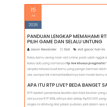
15
Jul
2026
PANDUAN LENGKAP MEMAHAMI RTP
PILIH GAME DAN SELALU UNTUNG
Jason Alexander
Slot
slot gacor hari ini
Kalau kamu sering main slot online, pasti udah nggak as
kalau ada yang namanya
rtp live khusus pragmatic
?
senjata rahasia buat kamu yang pengin bermain lebih cer
cek, sampai trik memanfaatkannya biar modal kamu ng
APA ITU RTP LIVE? BEDA BANGET S
RTP adalah persentase teoretis dari total taruhan ya
slot punya RTP 96%, artinya dari setiap Rp100.000 yang
angka ini dihitung dari jutaan putaran, jadi dalam sesi