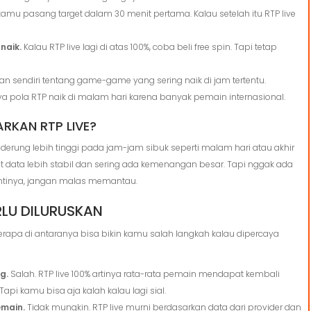
kamu pasang target dalam 30 menit pertama. Kalau setelah itu RTP live
naik.
Kalau RTP live lagi di atas 100%, coba beli free spin. Tapi tetap
an sendiri tentang game-game yang sering naik di jam tertentu.
 pola RTP naik di malam hari karena banyak pemain internasional.
RKAN RTP LIVE?
erung lebih tinggi pada jam-jam sibuk seperti malam hari atau akhir
 data lebih stabil dan sering ada kemenangan besar. Tapi nggak ada
Intinya, jangan malas memantau.
RLU DILURUSKAN
erapa di antaranya bisa bikin kamu salah langkah kalau dipercaya
g.
Salah. RTP live 100% artinya rata-rata pemain mendapat kembali
pi kamu bisa aja kalah kalau lagi sial.
emain.
Tidak mungkin. RTP live murni berdasarkan data dari provider dan