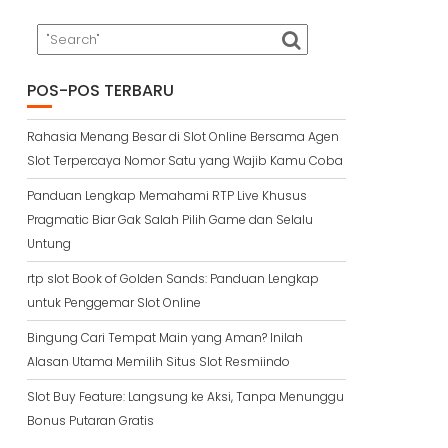
POS-POS TERBARU
Rahasia Menang Besar di Slot Online Bersama Agen
Slot Terpercaya Nomor Satu yang Wajib Kamu Coba
Panduan Lengkap Memahami RTP Live Khusus
Pragmatic Biar Gak Salah Pilih Game dan Selalu
Untung
rtp slot Book of Golden Sands: Panduan Lengkap
untuk Penggemar Slot Online
Bingung Cari Tempat Main yang Aman? Inilah
Alasan Utama Memilih Situs Slot Resmiindo
Slot Buy Feature: Langsung ke Aksi, Tanpa Menunggu
Bonus Putaran Gratis