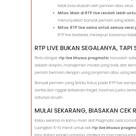
tidak bisa diubah oleh pemain atau situs.
Mitos: Main di RTP live rendah lebih unt
menunjukkan banyak pemain yang kalah, j
Mitos: RTP live sama untuk semua versi
RTP live berbeda, meskipun biasanya tidak 
RTP LIVE BUKAN SEGALANYA, TAP
Perlu diingat,
rtp live khusus pragmatic
hanyalah sala
adalah disiplin, manajemen modal yang baik, dan kem
pernah bermain dengan uang pinjaman atau uang ke
Banyak pemain yang terlalu fokus pada RTP live samp
santai dan nggak terbebani target, hasilnya justru ser
satunya acuan.
MULAI SEKARANG, BIASAKAN CEK R
Kalau selama ini kamu main slot Pragmatic asal comot
Luangkan 5-10 menit untuk cek
rtp live khusus pragm
tapi dalam jangka panjang, strategi ini bisa mengurangi