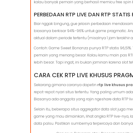
kalau banyak pemain yang berhasil memicu free spin 
PERBEDAAN RTP LIVE DAN RTP STATI
Biar nggak bingung, gue jelasin perbedaan mendasarn
biasanya berkisar 94%–96% untuk game pragmatic. Ang
aktual dalam periode tertentu (misalnya 1 jam terakhir a
Contoh: Game Sweet Bonanza punya RTP statis 96,51%. 
pemain yang menang besar. Kalau kamu main pas RTP l
lebih besar. Tapi ingat, ini bukan jaminan karena slot
CARA CEK RTP LIVE KHUSUS PRA
Sekarang gimana caranya dapetin
rtp live khusus pr
repot-repot nyari situs tertentu. Yang paling umum ada
Biasanya ada anggota yang rajin ngeshare data RTP li
Selain itu, beberapa situs aggregator data slot juga me
game yang mau dimainkan, lihat angka RTP live-nya, l
data palsu. Pastikan sumbernya terpercaya dan banya