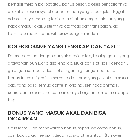
berhasil meraih jackpot atau bonus besar, proses pencairannya
dilakukan sesuai syarat dan ketentuan yang sudah jelas. Nggak
ada ceritanya menang tapi dana ditahan dengan alasan yang
nggak masuk akal. Sistemnya otomatis dan transparan, jadi
kamu bisa track status withdraw dengan mudah.
KOLEKSI GAME YANG LENGKAP DAN “ASLI”
Karena bermitra dengan banyak provider top, katalog game yang
ditawarkan pun luar biasa lengkap. Mulai dari slot klasik dengan 3
gulungan sampai video slot dengan 5 gulungan lebih, fitur
bonus interaktif, grafis cinematic, dan tema yang kekinian semua
ada. Yang pasti, semua game ini original, sehingga animasi,
suara, dan mekanisme permainannya berjalan sempurna tanpa
bug.
BONUS YANG MASUK AKAL DAN BISA
DICAIRKAN
Situs resmi juga menawarkan bonus, seperti welcome bonus,
cashback, atau free spin. Bedanya, syarat ketentuan (turnover