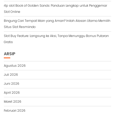
rtp slot Book of Golden Sands: Panduan Lengkap untuk Penggemar
Slot Online
Bingung Cari Tempat Main yang Aman? Inilah Alasan Utama Memilih
Situs Slot Resmiindo
Slot Buy Feature: Langsung ke Aksi, Tanpa Menunggu Bonus Putaran
Gratis
ARSIP
Agustus 2026
Juli 2026
Juni 2026
April 2026
Maret 2026
Februari 2026