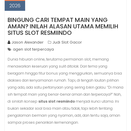
2026
BINGUNG CARI TEMPAT MAIN YANG
AMAN? INILAH ALASAN UTAMA MEMILIH
SITUS SLOT RESMIINDO
Jason Alexander
Judi Slot Gacor
agen slot terpercaya
Dunia hiburan online, terutama permainan slot, memang
menawarkan keseruan yang sulit ditolak. Dari tema yang
beragam hingga fitur bonus yang menggiurkan, semuanya bisa
diakses dari kenyamanan rumah. Tapi, di tengah lautan pilihan
yang ada, ada satu pertanyaan yang sering bikin galau: “Di mana
sih tempat main yang benar-benar aman dan terpercaya?” Nah,
di sinilah konsep
situs slot resmiindo
menjadi kunci utama. Ini
bukan sekadar soal bisa main atau tidak, tapi lebih tentang
pengalaman bermain yang nyaman, adil, dan tentu saja, aman
sampai proses penarikan kemenangan.