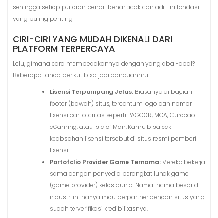
sehingga setiap putaran benar-benar acak dan adil. Ini fondasi
yang paling penting.
CIRI-CIRI YANG MUDAH DIKENALI DARI
PLATFORM TERPERCAYA
Lalu, gimana cara membedakannya dengan yang abal-abal?
Beberapa tanda berikut bisa jadi panduanmu:
Lisensi Terpampang Jelas:
Biasanya di bagian
footer (bawah) situs, tercantum logo dan nomor
lisensi dari otoritas seperti PAGCOR, MGA, Curacao
eGaming, atau Isle of Man. Kamu bisa cek
keabsahan lisensi tersebut di situs resmi pemberi
lisensi.
Portofolio Provider Game Ternama:
Mereka bekerja
sama dengan penyedia perangkat lunak game
(game provider) kelas dunia. Nama-nama besar di
industri ini hanya mau berpartner dengan situs yang
sudah terverifikasi kredibilitasnya.