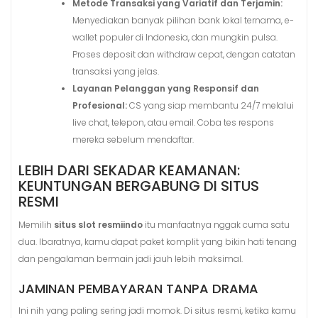
Metode Transaksi yang Variatif dan Terjamin:
Menyediakan banyak pilihan bank lokal ternama, e-
wallet populer di Indonesia, dan mungkin pulsa.
Proses deposit dan withdraw cepat, dengan catatan
transaksi yang jelas.
Layanan Pelanggan yang Responsif dan
Profesional:
CS yang siap membantu 24/7 melalui
live chat, telepon, atau email. Coba tes respons
mereka sebelum mendaftar.
LEBIH DARI SEKADAR KEAMANAN:
KEUNTUNGAN BERGABUNG DI SITUS
RESMI
Memilih
situs slot resmiindo
itu manfaatnya nggak cuma satu
dua. Ibaratnya, kamu dapat paket komplit yang bikin hati tenang
dan pengalaman bermain jadi jauh lebih maksimal.
JAMINAN PEMBAYARAN TANPA DRAMA
Ini nih yang paling sering jadi momok. Di situs resmi, ketika kamu