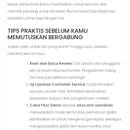
benar-benar bisa kamu manfaatkan untuk bermain dan
memiliki peluang untuk dicairkan. Bonus besar tapi tidak bisa
dicairkan sama saja dengan nol.
TIPS PRAKTIS SEBELUM KAMU
MEMUTUSKAN BERGABUNG
Sudah yakin untuk cari yang resmi? Tunggu dulu, lakukan
checklist kecil ini dulu:
Riset dan Baca Review:
Cari ulasan dari pengguna
lain di forum atau komunitas. Pengalaman orang
lain bisa jadi referensi berharga.
Uji Layanan Customer Service:
Coba tanyakan
sesuatu via live chat. Perhatikan keramahan,
kecepatan respon, dan pengetahuan mereka.
Coba Fitur Demo:
Banyak
situs slot resmiindo
menyediakan mode demo atau permainan gratis.
Manfaatkan ini untuk mengenal gameplay sekaligus
menguji kualitas grafis dan responsivitas situs.