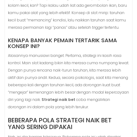
kolam kecil, kan? Tapi kalau udah liat ada gerombolan ikan, baru
kamu pakai alat yang lebih efektif. Konsep di slot mirip: taruhan
kecil buat “memancing” kondisi, lalu naikkan taruhan saat kamu
merasa permainan lagi “panas” atau setelah trigger tertentu.
KENAPA BANYAK PEMAIN TERTARIK SAMA
KONSEP INI?
Alasannya manusiawi banget. Pertama, strategi ini kasih rasa
kontrol. Main slot kadang bikin kita merasa cuma numpang lewat.
Dengan punya rencana naik-turun taruhan, kita merasa lebih
aktif dan punya andil. Kedua, secara psikologis, saat kita menang
beberapa kali dengan taruhan kecil, ada dorongan kuat buat
“mengejar” kemenangan lebih besar dengan modal kepercayaan
diri yang lagi naik.
Strategi naik bet
coba mengalirkan
dorongan ini dalam pola yang lebih terukur.
BEBERAPA POLA STRATEGI NAIK BET
YANG SERING DIPAKAI
Nah, ini dia bagian teknisnya. Beberapa pola ini udah dipakai