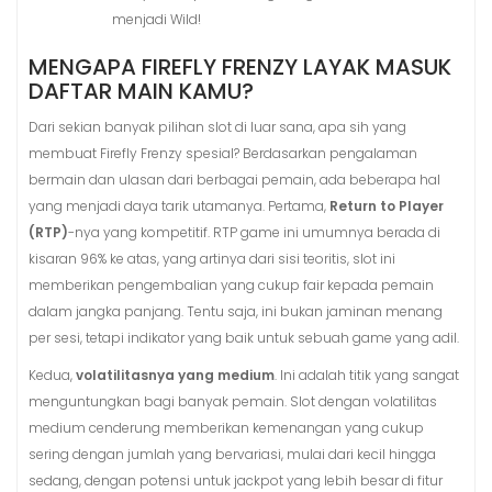
menjadi Wild!
MENGAPA FIREFLY FRENZY LAYAK MASUK
DAFTAR MAIN KAMU?
Dari sekian banyak pilihan slot di luar sana, apa sih yang
membuat Firefly Frenzy spesial? Berdasarkan pengalaman
bermain dan ulasan dari berbagai pemain, ada beberapa hal
yang menjadi daya tarik utamanya. Pertama,
Return to Player
(RTP)
-nya yang kompetitif. RTP game ini umumnya berada di
kisaran 96% ke atas, yang artinya dari sisi teoritis, slot ini
memberikan pengembalian yang cukup fair kepada pemain
dalam jangka panjang. Tentu saja, ini bukan jaminan menang
per sesi, tetapi indikator yang baik untuk sebuah game yang adil.
Kedua,
volatilitasnya yang medium
. Ini adalah titik yang sangat
menguntungkan bagi banyak pemain. Slot dengan volatilitas
medium cenderung memberikan kemenangan yang cukup
sering dengan jumlah yang bervariasi, mulai dari kecil hingga
sedang, dengan potensi untuk jackpot yang lebih besar di fitur