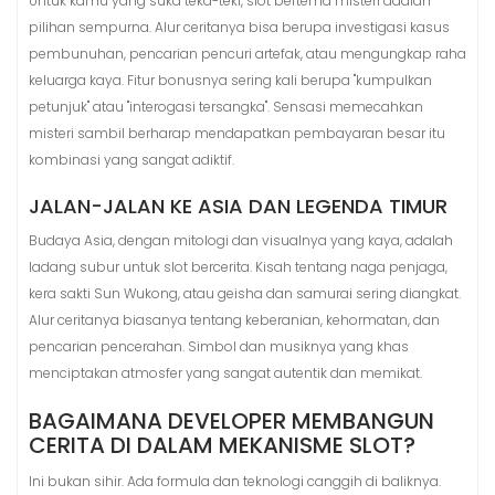
Untuk kamu yang suka teka-teki, slot bertema misteri adalah
pilihan sempurna. Alur ceritanya bisa berupa investigasi kasus
pembunuhan, pencarian pencuri artefak, atau mengungkap raha
keluarga kaya. Fitur bonusnya sering kali berupa "kumpulkan
petunjuk" atau "interogasi tersangka". Sensasi memecahkan
misteri sambil berharap mendapatkan pembayaran besar itu
kombinasi yang sangat adiktif.
JALAN-JALAN KE ASIA DAN LEGENDA TIMUR
Budaya Asia, dengan mitologi dan visualnya yang kaya, adalah
ladang subur untuk slot bercerita. Kisah tentang naga penjaga,
kera sakti Sun Wukong, atau geisha dan samurai sering diangkat.
Alur ceritanya biasanya tentang keberanian, kehormatan, dan
pencarian pencerahan. Simbol dan musiknya yang khas
menciptakan atmosfer yang sangat autentik dan memikat.
BAGAIMANA DEVELOPER MEMBANGUN
CERITA DI DALAM MEKANISME SLOT?
Ini bukan sihir. Ada formula dan teknologi canggih di baliknya.