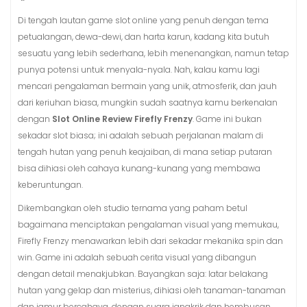
Di tengah lautan game slot online yang penuh dengan tema
petualangan, dewa-dewi, dan harta karun, kadang kita butuh
sesuatu yang lebih sederhana, lebih menenangkan, namun tetap
punya potensi untuk menyala-nyala. Nah, kalau kamu lagi
mencari pengalaman bermain yang unik, atmosferik, dan jauh
dari keriuhan biasa, mungkin sudah saatnya kamu berkenalan
dengan
Slot Online Review Firefly Frenzy
. Game ini bukan
sekadar slot biasa; ini adalah sebuah perjalanan malam di
tengah hutan yang penuh keajaiban, di mana setiap putaran
bisa dihiasi oleh cahaya kunang-kunang yang membawa
keberuntungan.
Dikembangkan oleh studio ternama yang paham betul
bagaimana menciptakan pengalaman visual yang memukau,
Firefly Frenzy menawarkan lebih dari sekadar mekanika spin dan
win. Game ini adalah sebuah cerita visual yang dibangun
dengan detail menakjubkan. Bayangkan saja: latar belakang
hutan yang gelap dan misterius, dihiasi oleh tanaman-tanaman
dan jamur bercahaya, dengan suara jangkrik dan hembusan