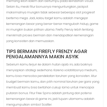
memang lebih kalem dan bertumpu pada keindahan visual.
Selain itu, meski fitur bonusnya menguntungkan, jackpot
maksimalnya mungkin tidak sebesar beberapa slot progresif
bertema mega. Jadi, kalau target kamu adalah mengejar
kemenangan besar yang benar-benar mengubah hidup, game
ini mungkin bukan pilihan utama. Firefly Frenzy lebih tentang
menikmati proses bermain dan mendapatkan kemenangan
yang konsisten dan memuaskan.
TIPS BERMAIN FIREFLY FRENZY AGAR
PENGALAMANNYA MAKIN ASYIK
Sebelum kamu terjun ke dalam hutan ajaib ini, ada baiknya
menyiapkan strategi sederhana. Karena volatilitasnya medium,
kamu bisa mencoba pendekatan taruhan yang konsisten. Atur
budget bermain kamu, dan pilih nominal taruhan per garis yang
membuat kamu bisa bertahan cukup lama untuk mencapai
putaran bonus. Fitur Free Spins adalah jantung dari potensi
kemenangan besar di game ini, jadi tujuan utamamu adalah
mengumpulkan simbol Scatter.