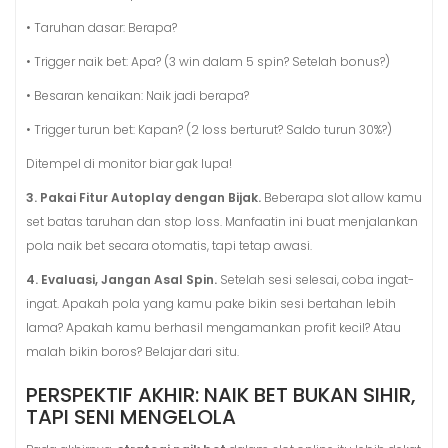
• Taruhan dasar: Berapa?
• Trigger naik bet: Apa? (3 win dalam 5 spin? Setelah bonus?)
• Besaran kenaikan: Naik jadi berapa?
• Trigger turun bet: Kapan? (2 loss berturut? Saldo turun 30%?)
Ditempel di monitor biar gak lupa!
3. Pakai Fitur Autoplay dengan Bijak.
Beberapa slot allow kamu
set batas taruhan dan stop loss. Manfaatin ini buat menjalankan
pola naik bet secara otomatis, tapi tetap awasi.
4. Evaluasi, Jangan Asal Spin.
Setelah sesi selesai, coba ingat-
ingat. Apakah pola yang kamu pake bikin sesi bertahan lebih
lama? Apakah kamu berhasil mengamankan profit kecil? Atau
malah bikin boros? Belajar dari situ.
PERSPEKTIF AKHIR: NAIK BET BUKAN SIHIR,
TAPI SENI MENGELOLA