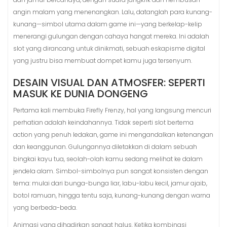
angin malam yang menenangkan. Lalu, datanglah para kunang-
kunang—simbol utama dalam game ini—yang berkelap-kelip
menerangi gulungan dengan cahaya hangat mereka. Ini adalah
slot yang dirancang untuk dinikmati, sebuah eskapisme digital
yang justru bisa membuat dompet kamu juga tersenyum.
DESAIN VISUAL DAN ATMOSFER: SEPERTI
MASUK KE DUNIA DONGENG
Pertama kali membuka Firefly Frenzy, hal yang langsung mencuri
perhatian adalah keindahannya. Tidak seperti slot bertema
action yang penuh ledakan, game ini mengandalkan ketenangan
dan keanggunan. Gulungannya diletakkan di dalam sebuah
bingkai kayu tua, seolah-olah kamu sedang melihat ke dalam
jendela alam. Simbol-simbolnya pun sangat konsisten dengan
tema: mulai dari bunga-bunga liar, labu-labu kecil, jamur ajaib,
botol ramuan, hingga tentu saja, kunang-kunang dengan warna
yang berbeda-beda.
Animasi yang dihadirkan sangat halus. Ketika kombinasi