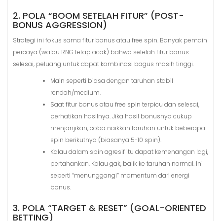
2. POLA “BOOM SETELAH FITUR” (POST-
BONUS AGGRESSION)
Strategi ini fokus sama fitur bonus atau free spin. Banyak pemain
percaya (walau RNG tetap acak) bahwa setelah fitur bonus
selesai, peluang untuk dapat kombinasi bagus masih tinggi.
Main seperti biasa dengan taruhan stabil
rendah/medium.
Saat fitur bonus atau free spin terpicu dan selesai,
perhatikan hasilnya. Jika hasil bonusnya cukup
menjanjikan, coba naikkan taruhan untuk beberapa
spin berikutnya (biasanya 5-10 spin).
Kalau dalam spin agresif itu dapat kemenangan lagi,
pertahankan. Kalau gak, balik ke taruhan normal. Ini
seperti “menunggangi” momentum dari energi
bonus.
3. POLA “TARGET & RESET” (GOAL-ORIENTED
BETTING)