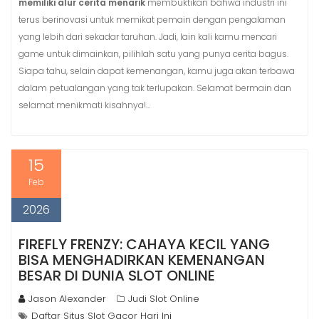
memiliki alur cerita menarik
membuktikan bahwa industri ini
terus berinovasi untuk memikat pemain dengan pengalaman
yang lebih dari sekadar taruhan. Jadi, lain kali kamu mencari
game untuk dimainkan, pilihlah satu yang punya cerita bagus.
Siapa tahu, selain dapat kemenangan, kamu juga akan terbawa
dalam petualangan yang tak terlupakan. Selamat bermain dan
selamat menikmati kisahnya!…
15
Feb
2026
FIREFLY FRENZY: CAHAYA KECIL YANG
BISA MENGHADIRKAN KEMENANGAN
BESAR DI DUNIA SLOT ONLINE
Jason Alexander
Judi Slot Online
Daftar Situs Slot Gacor Hari Ini