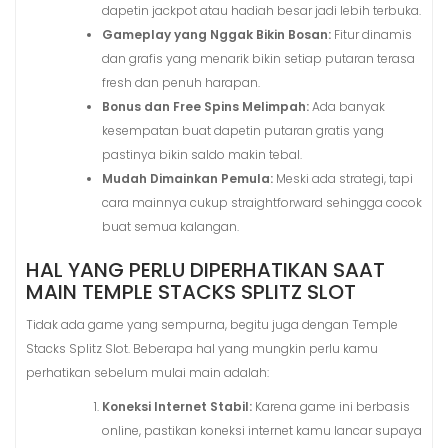
dapetin jackpot atau hadiah besar jadi lebih terbuka.
Gameplay yang Nggak Bikin Bosan:
Fitur dinamis
dan grafis yang menarik bikin setiap putaran terasa
fresh dan penuh harapan.
Bonus dan Free Spins Melimpah:
Ada banyak
kesempatan buat dapetin putaran gratis yang
pastinya bikin saldo makin tebal.
Mudah Dimainkan Pemula:
Meski ada strategi, tapi
cara mainnya cukup straightforward sehingga cocok
buat semua kalangan.
HAL YANG PERLU DIPERHATIKAN SAAT
MAIN TEMPLE STACKS SPLITZ SLOT
Tidak ada game yang sempurna, begitu juga dengan Temple
Stacks Splitz Slot. Beberapa hal yang mungkin perlu kamu
perhatikan sebelum mulai main adalah:
Koneksi Internet Stabil:
Karena game ini berbasis
online, pastikan koneksi internet kamu lancar supaya