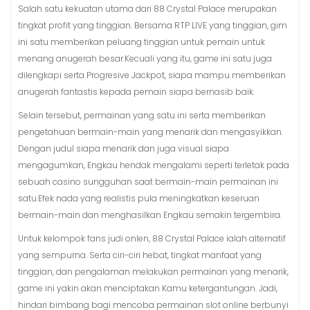
Salah satu kekuatan utama dari 88 Crystal Palace merupakan
tingkat profit yang tinggian. Bersama RTP LIVE yang tinggian, gim
ini satu memberikan peluang tinggian untuk pemain untuk
menang anugerah besar.Kecuali yang itu, game ini satu juga
dilengkapi serta Progresive Jackpot, siapa mampu memberikan
anugerah fantastis kepada pemain siapa bernasib baik.
Selain tersebut, permainan yang satu ini serta memberikan
pengetahuan bermain-main yang menarik dan mengasyikkan.
Dengan judul siapa menarik dan juga visual siapa
mengagumkan, Engkau hendak mengalami seperti terletak pada
sebuah casino sungguhan saat bermain-main permainan ini
satu.Efek nada yang realistis pula meningkatkan keseruan
bermain-main dan menghasilkan Engkau semakin tergembira.
Untuk kelompok fans judi onlen, 88 Crystal Palace ialah alternatif
yang sempurna. Serta ciri-ciri hebat, tingkat manfaat yang
tinggian, dan pengalaman melakukan permainan yang menarik,
game ini yakin akan menciptakan Kamu ketergantungan. Jadi,
hindari bimbang bagi mencoba permainan slot online berbunyi