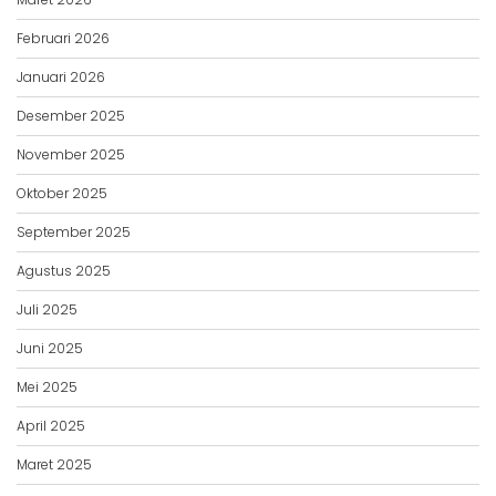
Februari 2026
Januari 2026
Desember 2025
November 2025
Oktober 2025
September 2025
Agustus 2025
Juli 2025
Juni 2025
Mei 2025
April 2025
Maret 2025