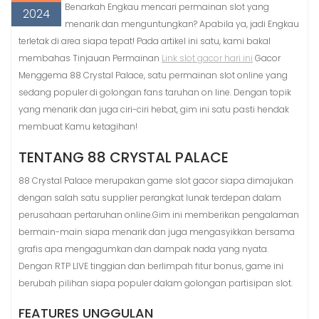
Benarkah Engkau mencari permainan slot yang
2024
menarik dan menguntungkan? Apabila ya, jadi Engkau
terletak di area siapa tepat! Pada artikel ini satu, kami bakal
membahas Tinjauan Permainan
Link slot gacor hari ini
Gacor
Menggema 88 Crystal Palace, satu permainan slot online yang
sedang populer di golongan fans taruhan on line. Dengan topik
yang menarik dan juga ciri-ciri hebat, gim ini satu pasti hendak
membuat Kamu ketagihan!
TENTANG 88 CRYSTAL PALACE
88 Crystal Palace merupakan game slot gacor siapa dimajukan
dengan salah satu supplier perangkat lunak terdepan dalam
perusahaan pertaruhan online.Gim ini memberikan pengalaman
bermain-main siapa menarik dan juga mengasyikkan bersama
grafis apa mengagumkan dan dampak nada yang nyata.
Dengan RTP LIVE tinggian dan berlimpah fitur bonus, game ini
berubah pilihan siapa populer dalam golongan partisipan slot.
FEATURES UNGGULAN