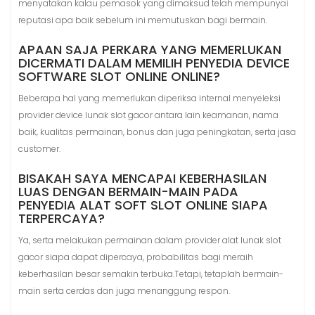
menyatakan kalau pemasok yang dimaksud telah mempunyai
reputasi apa baik sebelum ini memutuskan bagi bermain.
APAAN SAJA PERKARA YANG MEMERLUKAN
DICERMATI DALAM MEMILIH PENYEDIA DEVICE
SOFTWARE SLOT ONLINE ONLINE?
Beberapa hal yang memerlukan diperiksa internal menyeleksi
provider device lunak slot gacor antara lain keamanan, nama
baik, kualitas permainan, bonus dan juga peningkatan, serta jasa
customer.
BISAKAH SAYA MENCAPAI KEBERHASILAN
LUAS DENGAN BERMAIN-MAIN PADA
PENYEDIA ALAT SOFT SLOT ONLINE SIAPA
TERPERCAYA?
Ya, serta melakukan permainan dalam provider alat lunak slot
gacor siapa dapat dipercaya, probabilitas bagi meraih
keberhasilan besar semakin terbuka.Tetapi, tetaplah bermain-
main serta cerdas dan juga menanggung respon.