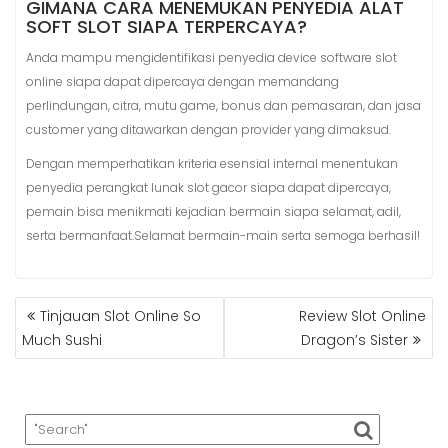
GIMANA CARA MENEMUKAN PENYEDIA ALAT
SOFT SLOT SIAPA TERPERCAYA?
Anda mampu mengidentifikasi penyedia device software slot
online siapa dapat dipercaya dengan memandang
perlindungan, citra, mutu game, bonus dan pemasaran, dan jasa
customer yang ditawarkan dengan provider yang dimaksud.
Dengan memperhatikan kriteria esensial internal menentukan
penyedia perangkat lunak slot gacor siapa dapat dipercaya,
pemain bisa menikmati kejadian bermain siapa selamat, adil,
serta bermanfaat.Selamat bermain-main serta semoga berhasil!
NAVIGASI
Tinjauan Slot Online So
Review Slot Online
POS
Much Sushi
Dragon’s Sister