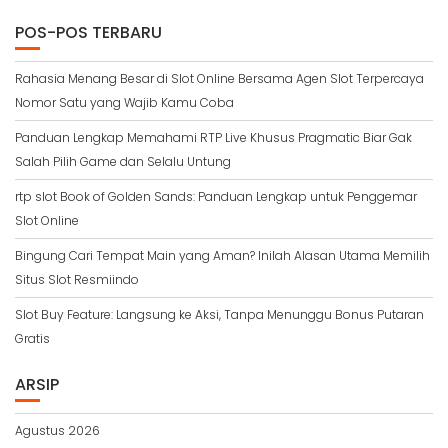
POS-POS TERBARU
Rahasia Menang Besar di Slot Online Bersama Agen Slot Terpercaya
Nomor Satu yang Wajib Kamu Coba
Panduan Lengkap Memahami RTP Live Khusus Pragmatic Biar Gak
Salah Pilih Game dan Selalu Untung
rtp slot Book of Golden Sands: Panduan Lengkap untuk Penggemar
Slot Online
Bingung Cari Tempat Main yang Aman? Inilah Alasan Utama Memilih
Situs Slot Resmiindo
Slot Buy Feature: Langsung ke Aksi, Tanpa Menunggu Bonus Putaran
Gratis
ARSIP
Agustus 2026