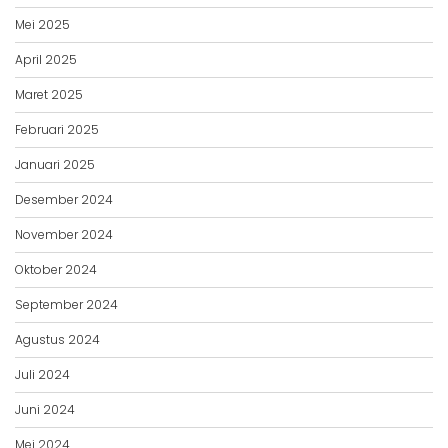
Mei 2025
April 2025
Maret 2025
Februari 2025
Januari 2025
Desember 2024
November 2024
Oktober 2024
September 2024
Agustus 2024
Juli 2024
Juni 2024
Mei 2024