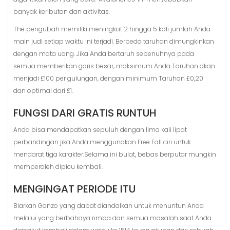
banyak keributan dan aktivitas.
The pengubah memiliki meningkat 2 hingga 5 kali jumlah Anda
main judi setiap waktu ini terjadi. Berbeda taruhan dimungkinkan
dengan mata uang. Jika Anda bertaruh sepenuhnya pada
semua memberikan garis besar, maksimum Anda Taruhan akan
menjadi £100 per gulungan, dengan minimum Taruhan £0,20
dan optimal dari £1.
FUNGSI DARI GRATIS RUNTUH
Anda bisa mendapatkan sepuluh dengan lima kali lipat
perbandingan jika Anda menggunakan Free Fall ciri untuk
mendarat tiga karakter.Selama ini bulat, bebas berputar mungkin
memperoleh dipicu kembali.
MENGINGAT PERIODE ITU
Biarkan Gonzo yang dapat diandalkan untuk menuntun Anda
melalui yang berbahaya rimba dan semua masalah saat Anda