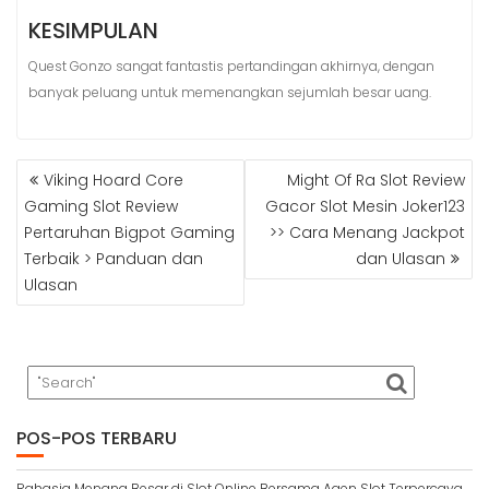
KESIMPULAN
Quest Gonzo sangat fantastis pertandingan akhirnya, dengan
banyak peluang untuk memenangkan sejumlah besar uang.
NAVIGASI
Viking Hoard Core
Might Of Ra Slot Review
POS
Gaming Slot Review
Gacor Slot Mesin Joker123
Pertaruhan Bigpot Gaming
>> Cara Menang Jackpot
Terbaik > Panduan dan
dan Ulasan
Ulasan
POS-POS TERBARU
Rahasia Menang Besar di Slot Online Bersama Agen Slot Terpercaya