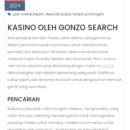
2024
judi online24jam deposit pulsa tanpa potongan
KASINO OLEH GONZO SEARCH
Ikuti penakluk Gonzalo Pizzaro, lebih dikenal sebagai Gonzo,
dalam pencariannya ke dunia baru untuk mencari emas,
permata, dan kekayaan. Pencarian akan membawa Anda
melewati hutan Amerika Selatan dan reruntuhan Peru. |
Kasino
oleh Gonzo Searchs
yang dirancang dengan indah ini,
slot123
dikembangkan oleh adalah pemenang yang pasti. Grafiknya
cukup tajam, dan temanya kondusif untuk pengalaman bermain
game yang luar biasa.
PENCARIAN
Bukannya berubah, citra mungkin meletus, menghasilkan yang
indah dan eye-catching mempengaruhi.Untuk meningkatkan
peluang mereka untuk menskor, mereka runtuh hanya untuk
digantikan oleh yang baru. ‘Avalanches’ ini menyebabkan