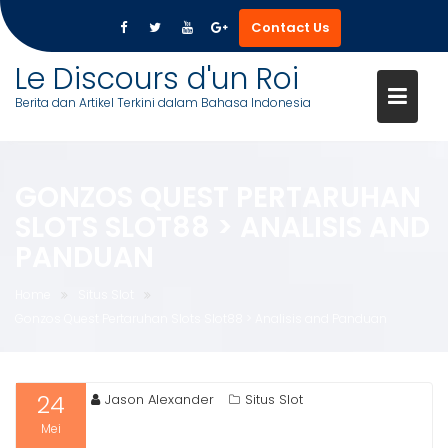
Contact Us
Skip
Le Discours d'un Roi
to
Berita dan Artikel Terkini dalam Bahasa Indonesia
content
GONZOS QUEST PERTARUHAN
SLOTS SLOT88 > ANALISIS AND
PANDUAN
Home
Situs Slot
Gonzos Quest Pertaruhan Slots Slot88 > Analisis and Panduan
24
Jason Alexander
Situs Slot
Mei