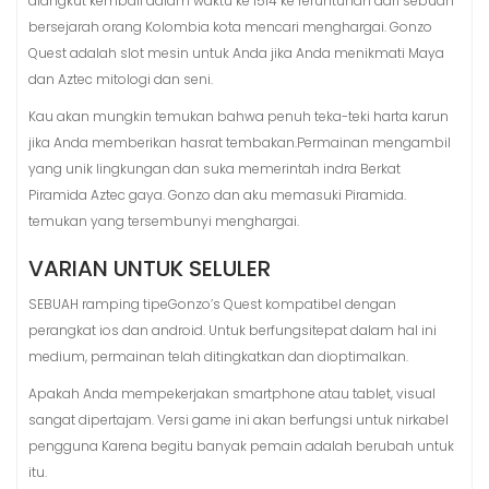
diangkut kembali dalam waktu ke 1514 ke reruntuhan dari sebuah
bersejarah orang Kolombia kota mencari menghargai. Gonzo
Quest adalah slot mesin untuk Anda jika Anda menikmati Maya
dan Aztec mitologi dan seni.
Kau akan mungkin temukan bahwa penuh teka-teki harta karun
jika Anda memberikan hasrat tembakan.Permainan mengambil
yang unik lingkungan dan suka memerintah indra Berkat
Piramida Aztec gaya. Gonzo dan aku memasuki Piramida.
temukan yang tersembunyi menghargai.
VARIAN UNTUK SELULER
SEBUAH ramping tipeGonzo’s Quest kompatibel dengan
perangkat ios dan android. Untuk berfungsitepat dalam hal ini
medium, permainan telah ditingkatkan dan dioptimalkan.
Apakah Anda mempekerjakan smartphone atau tablet, visual
sangat dipertajam. Versi game ini akan berfungsi untuk nirkabel
pengguna Karena begitu banyak pemain adalah berubah untuk
itu.