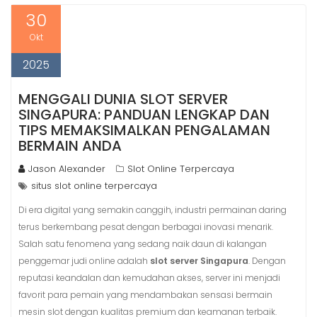
30
Okt
2025
MENGGALI DUNIA SLOT SERVER
SINGAPURA: PANDUAN LENGKAP DAN
TIPS MEMAKSIMALKAN PENGALAMAN
BERMAIN ANDA
Jason Alexander
Slot Online Terpercaya
situs slot online terpercaya
Di era digital yang semakin canggih, industri permainan daring
terus berkembang pesat dengan berbagai inovasi menarik.
Salah satu fenomena yang sedang naik daun di kalangan
penggemar judi online adalah
slot server Singapura
. Dengan
reputasi keandalan dan kemudahan akses, server ini menjadi
favorit para pemain yang mendambakan sensasi bermain
mesin slot dengan kualitas premium dan keamanan terbaik.