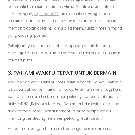
data statistik mesin secara real-time. Misalnya, presentase
kemenangan,
login radar138
jumlah jackpot yang sudah
diberikan, dan frekuensi mesin memberikan bonus. Dengan
memanfaatkan data ini, kamu bisa memutuskan mesin mana
yang sedang “panas”.
Pekerjaannya cukup melihat tren, apakah mesin tertentu
menunjukkan performa stabil dan sering membuat pemain lain
merasa puas.
3. PAHAMI WAKTU TEPAT UNTUK BERMAIN
Apakah ada waktu tertentu mesin lebih gacor? Banyak pemain
percaya bahwa permainan di waktu tertentu, seperti pagi hari,
sore, atau malam hari, memberi peluang berbeda. Ini karena
sistem RNG (Random Number Generator) di mesin slot online
tidak pernah benar-benar berhenti, tapi beberapa waktu
memang cenderung memberi peluang lebih besar.
Eksperimen dengan bermain di berbagai waktu dan catat