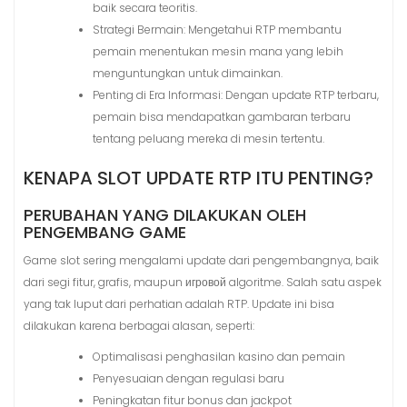
baik secara teoritis.
Strategi Bermain: Mengetahui RTP membantu
pemain menentukan mesin mana yang lebih
menguntungkan untuk dimainkan.
Penting di Era Informasi: Dengan update RTP terbaru,
pemain bisa mendapatkan gambaran terbaru
tentang peluang mereka di mesin tertentu.
KENAPA SLOT UPDATE RTP ITU PENTING?
PERUBAHAN YANG DILAKUKAN OLEH
PENGEMBANG GAME
Game slot sering mengalami update dari pengembangnya, baik
dari segi fitur, grafis, maupun игровой algoritme. Salah satu aspek
yang tak luput dari perhatian adalah RTP. Update ini bisa
dilakukan karena berbagai alasan, seperti:
Optimalisasi penghasilan kasino dan pemain
Penyesuaian dengan regulasi baru
Peningkatan fitur bonus dan jackpot