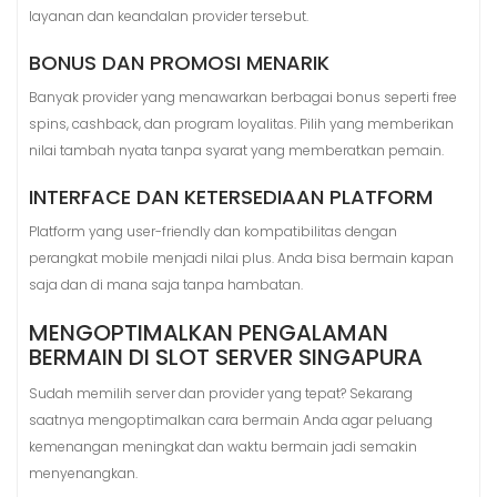
layanan dan keandalan provider tersebut.
BONUS DAN PROMOSI MENARIK
Banyak provider yang menawarkan berbagai bonus seperti free
spins, cashback, dan program loyalitas. Pilih yang memberikan
nilai tambah nyata tanpa syarat yang memberatkan pemain.
INTERFACE DAN KETERSEDIAAN PLATFORM
Platform yang user-friendly dan kompatibilitas dengan
perangkat mobile menjadi nilai plus. Anda bisa bermain kapan
saja dan di mana saja tanpa hambatan.
MENGOPTIMALKAN PENGALAMAN
BERMAIN DI SLOT SERVER SINGAPURA
Sudah memilih server dan provider yang tepat? Sekarang
saatnya mengoptimalkan cara bermain Anda agar peluang
kemenangan meningkat dan waktu bermain jadi semakin
menyenangkan.