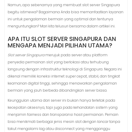
Namun, apa sebenarnya yang membuat slot server Singapura
begitu istimewa? Bagaimana Anda bisa memanfaatkan layanan
ini untuk pengalaman bermain yang optimal dan tentunya
menguntungkan? Mari kita telusuri bersama dalam artikel ini.
APA ITU SLOT SERVER SINGAPURA DAN
MENGAPA MENJADI PILIHAN UTAMA?
Slot server Singapura
merujuk pada server atau platform
penyedia permainan slot yang berlokasi atau terhubung
langsung dengan infrastruktur teknologi di Singapura. Negara ini
dikenal memiliki koneksi internet super cepat, stabil, dan tingkat
keamanan digital tinggi, sehingga menawarkan pengalaman
bermain yang jauh berbeda dibandingkan server biasa.
Keunggulan utama dari server ini bukan hanya terletak pada
kecepatan aksesnya, tapi juga pada kehandalan sistem yang
menjamin fairness dan transparansi hasil permainan. Pemain
bisa menikmati berbagai jenis mesin slot dengan lancar tanpa
takut mengalami lag atau disconnect yang mengganggu