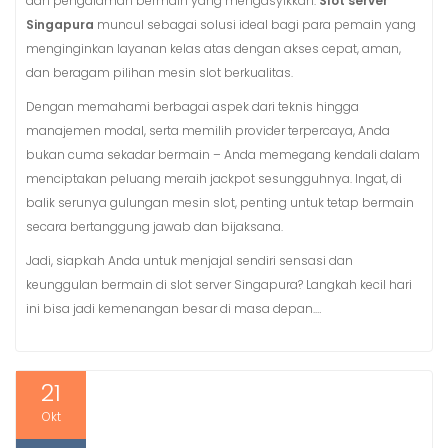
dan pengalaman bermain yang mengasyikkan.
Slot server
Singapura
muncul sebagai solusi ideal bagi para pemain yang
menginginkan layanan kelas atas dengan akses cepat, aman,
dan beragam pilihan mesin slot berkualitas.
Dengan memahami berbagai aspek dari teknis hingga
manajemen modal, serta memilih provider terpercaya, Anda
bukan cuma sekadar bermain – Anda memegang kendali dalam
menciptakan peluang meraih jackpot sesungguhnya. Ingat, di
balik serunya gulungan mesin slot, penting untuk tetap bermain
secara bertanggung jawab dan bijaksana.
Jadi, siapkah Anda untuk menjajal sendiri sensasi dan
keunggulan bermain di slot server Singapura? Langkah kecil hari
ini bisa jadi kemenangan besar di masa depan.…
21
Okt