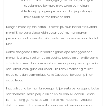
sebelumnya bermula melakukan permainan.
Ikuti lanjut progres permainan dan juga strategi
melakukan permainan apa ada.
Dengan menerapkan petunjuk serta tipu muslihat di atas, Anda
memiliki peluang siapa lebih besar bagi memenangkan
permainan slot online Astro Cat serta membawa kembali hadiah
luas.
Game slot gacor Astro Cat adalah game apa menggaet dan
menghibur untuk sekumpulan pecinta perjudian onlen.Bersama
ciri-ciri istimewa dan kesempatan menang yang besar, game ini
satu amat layak guna diujicoba. Jika Kamu mencari gim slot
siapa seru dan bermanfaat, Astro Cat dapat berubah pilihan
siapa tepat.
Ingatlah guna bermainlah dengan bijak serta bertanggung balas
saat bermain-main perjudian onlen. Mudah-Mudahan ulasan
kami tentang game Astro Cat ini bisa memudahkan Anda di
dalam menentukan game slot yang sesuai dengan rasa dan