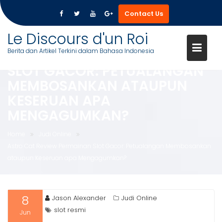
Contact Us
Skip
Le Discours d'un Roi
to
Berita dan Artikel Terkini dalam Bahasa Indonesia
ASTRO CAT REVIEW PERMAINA
content
SLOT GACOR: PETUALANGAN
MEMBOSANKAN ATAUPUN
KESERUAN APA
MENGAGUMKAN?
Home
Judi Online
Astro Cat Review Permainan Slot Gacor: Petualangan Membosankan
ataupun Keseruan apa Mengagumkan?
8
Jason Alexander
Judi Online
slot resmi
Jun